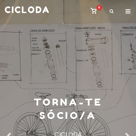
Skip
CICLODA
M
0
View
to
shopping
content
cart
TORNA-TE
SÓCIO/A
CICLODA